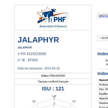
SHOTG
JALAPHYR
♀ GLO
JALAPHYR
Index
n°FR 4123223039
n° IE : 87343
L
4
Date de naissance : 2014-05-18
Index
Edition FRA 04/2026
Mamell
Taureau confirmé français
Profond
ISU : 121
Dist. P
Equilibr
Attache
Hauteur
Ecart a