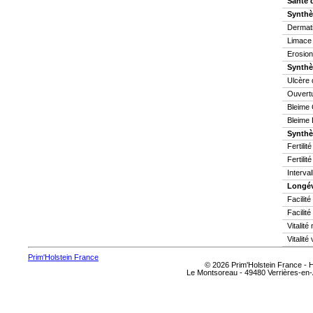
Santé 
Synthè
Dermati
Limace
Erosion
Synthè
Ulcère 
Ouvertu
Bleime 
Bleime 
Synthès
Fertilit
Fertilit
Interva
Longév
Facilit
Facilité
Vitalit
Vitalité
Prim'Holstein France
© 2026 Prim'Holstein France -
Le Montsoreau - 49480 Verrières-en-A