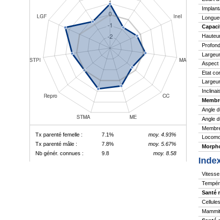
Implant
Longue
Capaci
Hauteu
Profond
Largeur
Aspect
Etat co
Largeur
Inclina
Membr
Angle d
Angle d
Membres
Tx parenté femelle :
7.1%
moy. 4.93%
Locomo
Tx parenté mâle :
7.8%
moy. 5.67%
Morpho
Nb génér. connues :
9.8
moy. 8.58
Inde
Vitesse 
Tempér
Santé 
Cellule
Mammite