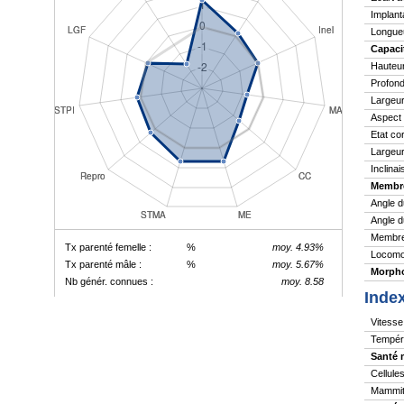
Implant
Longue
Capaci
Hauteu
Profond
Largeur
Aspect
Etat co
Largeur
Inclina
Membr
Angle d
Angle d
Membres
Tx parenté femelle :
%
moy. 4.93%
Locomo
Tx parenté mâle :
%
moy. 5.67%
Morpho
Nb génér. connues :
moy. 8.58
Inde
Vitesse 
Tempér
Santé 
Cellule
Mammite