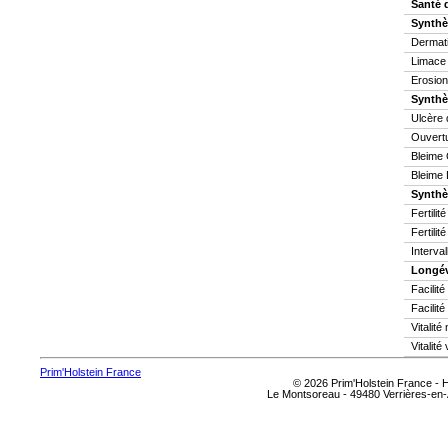
Santé 
Synthè
Dermati
Limace
Erosion
Synthè
Ulcère 
Ouvertu
Bleime 
Bleime 
Synthès
Fertilit
Fertilit
Interva
Longév
Facilit
Facilité
Vitalit
Vitalité
Prim'Holstein France
© 2026 Prim'Holstein France -
Le Montsoreau - 49480 Verrières-en-A