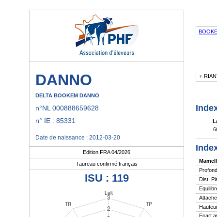
BOOK
DANNO
♀ RIAN
DELTA BOOKEM DANNO
Index
n°NL 000888659628
n° IE : 85331
L
6
Date de naissance : 2012-03-20
Index
Edition FRA 04/2026
Mamell
Taureau confirmé français
Profond
ISU : 119
Dist. P
Equilibr
Attache
Hauteur
Ecart a