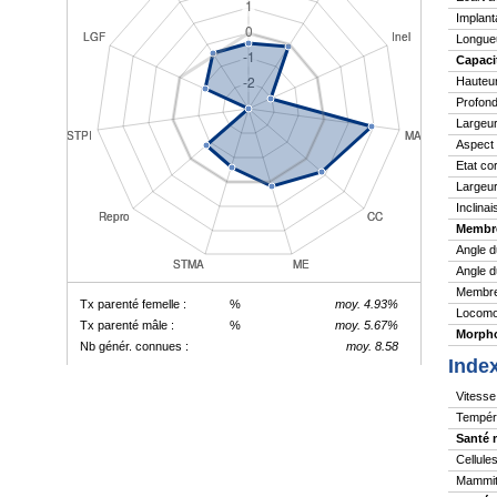
Implant
Longue
Capaci
Hauteu
Profond
Largeur
Aspect
Etat co
Largeur
Inclina
Membr
Angle d
Angle d
Membres
Tx parenté femelle :
%
moy. 4.93%
Locomo
Tx parenté mâle :
%
moy. 5.67%
Morpho
Nb génér. connues :
moy. 8.58
Inde
Vitesse 
Tempér
Santé 
Cellule
Mammite