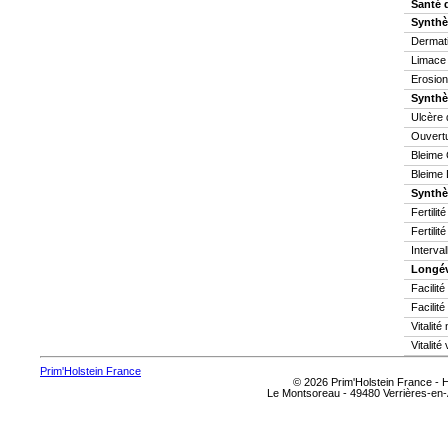
Santé 
Synthè
Dermati
Limace
Erosion
Synthè
Ulcère 
Ouvertu
Bleime 
Bleime 
Synthès
Fertilit
Fertilit
Interva
Longév
Facilit
Facilité
Vitalit
Vitalité
Prim'Holstein France
© 2026 Prim'Holstein France -
Le Montsoreau - 49480 Verrières-en-A