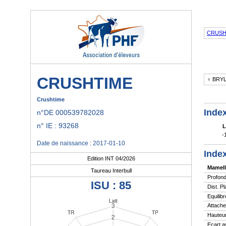
CRUSH
CRUSHTIME
♀ BRY
Crushtime
Index
n°DE 000539782028
n° IE : 93268
L
-
Date de naissance : 2017-01-10
Index
Edition INT 04/2026
Mamell
Taureau Interbull
Profond
ISU : 85
Dist. P
Equilibr
Attache
Hauteur
Ecart a