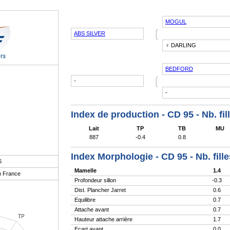
MOGUL
❲
ABS SILVER
♀ DARLING
BEDFORD
❲
-
-
Index de production - CD 95 - Nb. fil
Lait
TP
TB
MU
887
-0.4
0.8
Index Morphologie - CD 95 - Nb. fill
6
Mamelle
1.4
n France
Profondeur sillon
-0.3
Dist. Plancher Jarret
0.6
Equilibre
0.7
Attache avant
0.7
Hauteur attache arrière
1.7
Ecart avant
0.0