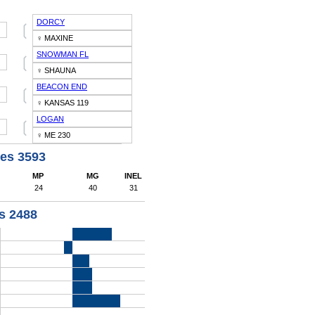
DORCY
❲
♀ MAXINE
SNOWMAN FL
❲
♀ SHAUNA
BEACON END
❲
♀ KANSAS 119
LOGAN
❲
♀ ME 230
les 3593
MP
MG
INEL
24
40
31
es 2488