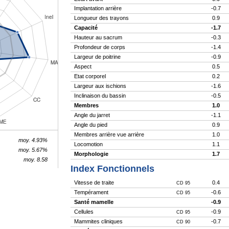
Implantation arrière
-0.7
Longueur des trayons
0.9
Capacité
-1.7
Hauteur au sacrum
-0.3
Profondeur de corps
-1.4
Largeur de poitrine
-0.9
Aspect
0.5
Etat corporel
0.2
Largeur aux ischions
-1.6
Inclinaison du bassin
-0.5
Membres
1.0
Angle du jarret
-1.1
Angle du pied
0.9
Membres arrière vue arrière
1.0
moy. 4.93%
Locomotion
1.1
moy. 5.67%
Morphologie
1.7
moy. 8.58
Index Fonctionnels
Vitesse de traite
0.4
CD 95
Tempérament
-0.6
CD 95
Santé mamelle
-0.9
Cellules
-0.9
CD 95
Mammites cliniques
-0.7
CD 90