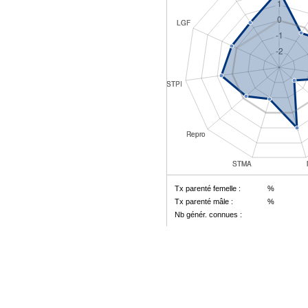
Tx parenté femelle :
%
Tx parenté mâle :
%
Nb génér. connues :