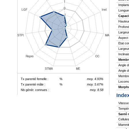
Implant
Longue
Capaci
Hauteu
Profond
Largeur
Aspect
Etat co
Largeur
Inclina
Membr
Angle d
Angle d
Membres
Tx parenté femelle :
%
moy. 4.93%
Locomo
Tx parenté mâle :
%
moy. 5.67%
Morpho
Nb génér. connues :
moy. 8.58
Inde
Vitesse 
Tempér
Santé 
Cellule
Mammite