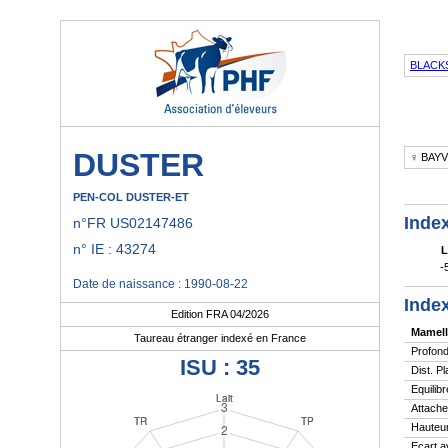
BLACK
DUSTER
♀ BAY
PEN-COL DUSTER-ET
Index
n°FR US02147486
n° IE : 43274
L
-
Date de naissance : 1990-08-22
Index
Edition FRA 04/2026
Mamell
Taureau étranger indexé en France
Profond
ISU : 35
Dist. P
Equilibr
Attache
Hauteur
Ecart a