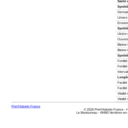
Santé 
Synthè
Dermati
Limace
Erosion
Synthè
Ulcère 
Ouvertu
Bleime 
Bleime 
Synthès
Fertilit
Fertilit
Interva
Longév
Facilit
Facilité
Vitalit
Vitalité
Prim'Holstein France
© 2026 Prim'Holstein France -
Le Montsoreau - 49480 Verrières-en-A