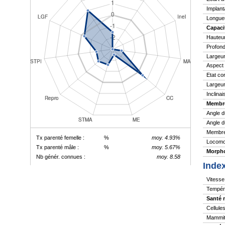
Implant
Longue
Capaci
Hauteu
Profond
Largeur
Aspect
Etat co
Largeur
Inclina
Membr
Angle d
Angle d
Membres
Tx parenté femelle :
%
moy. 4.93%
Locomo
Tx parenté mâle :
%
moy. 5.67%
Morpho
Nb génér. connues :
moy. 8.58
Inde
Vitesse 
Tempér
Santé 
Cellule
Mammite