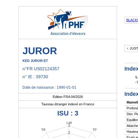
BLACK
JUROR
♀ JUST
KED JUROR-ET
Index
n°FR US02124357
n° IE : 39730
L
-
Date de naissance : 1990-01-01
Index
Edition FRA 04/2026
Mamell
Taureau étranger indexé en France
Profond
ISU : 3
Dist. P
Equilibr
Attache
Hauteur
Ecart a