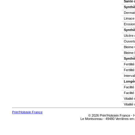
Santé 
Synthè
Dermati
Limace
Erosion
Synthè
Ulcère 
Ouvertu
Bleime 
Bleime 
Synthès
Fertilit
Fertilit
Interva
Longév
Facilit
Facilité
Vitalit
Vitalité
Prim'Holstein France
© 2026 Prim'Holstein France -
Le Montsoreau - 49480 Verrières-en-A