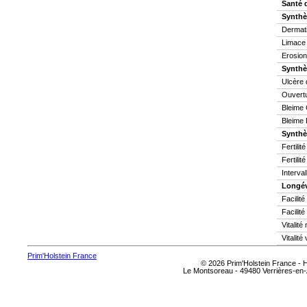
Santé 
Synthè
Dermati
Limace
Erosion
Synthè
Ulcère 
Ouvertu
Bleime 
Bleime 
Synthès
Fertilit
Fertilit
Interva
Longév
Facilit
Facilité
Vitalit
Vitalité
Prim'Holstein France
© 2026 Prim'Holstein France -
Le Montsoreau - 49480 Verrières-en-A