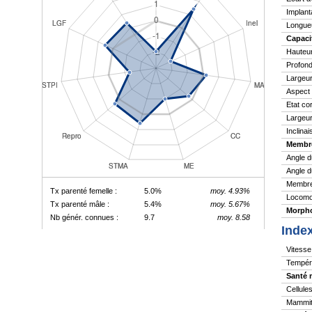
Implant
Longue
Capaci
Hauteu
Profond
Largeur
Aspect
Etat co
Largeur
Inclina
Membr
Angle d
Angle d
Membres
Tx parenté femelle :
5.0%
moy. 4.93%
Locomo
Tx parenté mâle :
5.4%
moy. 5.67%
Morpho
Nb génér. connues :
9.7
moy. 8.58
Inde
Vitesse 
Tempér
Santé 
Cellule
Mammite