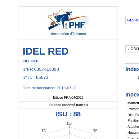
GESNO
IDEL RED
♀ GOL
IDEL RED
Index
n°FR 6357413898
n° IE : 85573
-
Date de naissance : 2013-07-31
Index
Edition FRA 04/2026
Mamell
Taureau confirmé français
Profond
ISU : 88
Dist. P
Equilibr
Attache
Hauteur
Ecart a