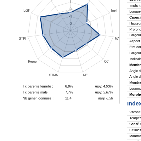
Implant
Longue
Capaci
Hauteu
Profond
Largeur
Aspect
Etat co
Largeur
Inclina
Membr
Angle d
Angle d
Membres
Tx parenté femelle :
6.9%
moy. 4.93%
Locomo
Tx parenté mâle :
7.7%
moy. 5.67%
Morpho
Nb génér. connues :
11.4
moy. 8.58
Inde
Vitesse 
Tempér
Santé 
Cellule
Mammite