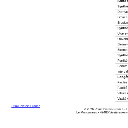
Santé 
Synthè
Dermati
Limace
Erosion
Synthè
Ulcère 
Ouvertu
Bleime 
Bleime 
Synthès
Fertilit
Fertilit
Interva
Longév
Facilit
Facilité
Vitalit
Vitalité
Prim'Holstein France
© 2026 Prim'Holstein France -
Le Montsoreau - 49480 Verrières-en-A