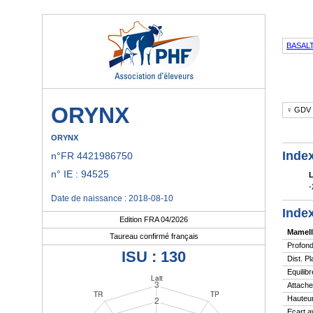
BASAL
ORYNX
♀ GDV
ORYNX
Index
n°FR 4421986750
n° IE : 94525
L
-
Date de naissance : 2018-08-10
Index
Edition FRA 04/2026
Mamell
Taureau confirmé français
Profond
ISU : 130
Dist. P
Equilibr
Attache
Hauteur
Ecart a