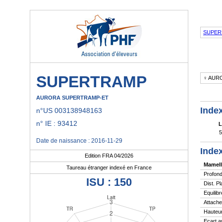
SUPER
SUPERTRAMP
♀ AUR
AURORA SUPERTRAMP-ET
Index
n°US 003138948163
n° IE : 93412
L
5
Date de naissance : 2016-11-29
Index
Edition FRA 04/2026
Mamell
Taureau étranger indexé en France
Profond
ISU : 150
Dist. P
Equilibr
Attache
Hauteur
Ecart a