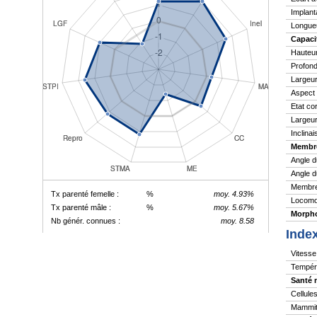
Implant
Longue
Capaci
Hauteu
Profond
Largeur
Aspect
Etat co
Largeur
Inclina
Membr
Angle d
Angle d
Membres
Tx parenté femelle :
%
moy. 4.93%
Locomo
Tx parenté mâle :
%
moy. 5.67%
Morpho
Nb génér. connues :
moy. 8.58
Inde
Vitesse 
Tempér
Santé 
Cellule
Mammite