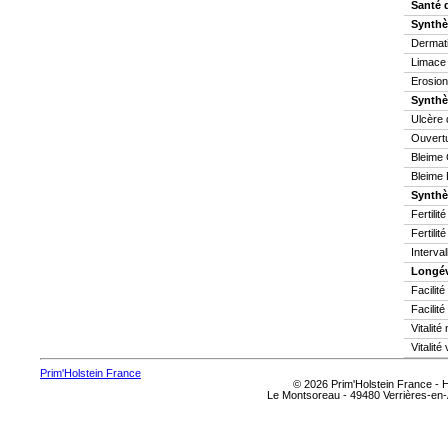
Santé 
Synthè
Dermati
Limace
Erosion
Synthè
Ulcère 
Ouvertu
Bleime 
Bleime 
Synthès
Fertilit
Fertilit
Interva
Longév
Facilit
Facilité
Vitalit
Vitalité
Prim'Holstein France
© 2026 Prim'Holstein France -
Le Montsoreau - 49480 Verrières-en-A