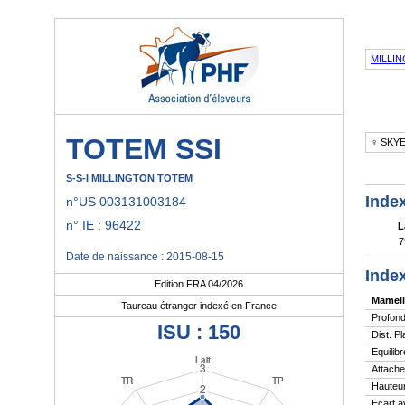
MILLI
TOTEM SSI
♀ SKYE
S-S-I MILLINGTON TOTEM
Index
n°US 003131003184
n° IE : 96422
L
7
Date de naissance : 2015-08-15
Index
Edition FRA 04/2026
Mamell
Taureau étranger indexé en France
Profond
ISU : 150
Dist. P
Equilibr
Attache
Hauteur
Ecart a