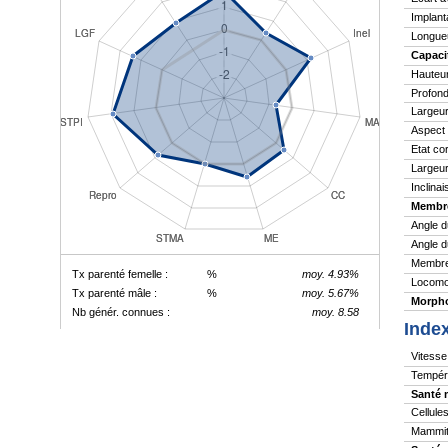
Implant
Longue
Capaci
Hauteu
Profond
Largeur
Aspect
Etat co
Largeur
Inclina
Membr
Angle d
Angle d
Membres
Tx parenté femelle :
%
moy. 4.93%
Locomo
Tx parenté mâle :
%
moy. 5.67%
Morpho
Nb génér. connues :
moy. 8.58
Inde
Vitesse 
Tempér
Santé 
Cellule
Mammite