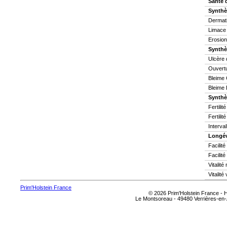
Santé 
Synthè
Dermati
Limace
Erosion
Synthè
Ulcère 
Ouvertu
Bleime 
Bleime 
Synthès
Fertilit
Fertilit
Interva
Longév
Facilit
Facilité
Vitalit
Vitalité
Prim'Holstein France
© 2026 Prim'Holstein France -
Le Montsoreau - 49480 Verrières-en-A