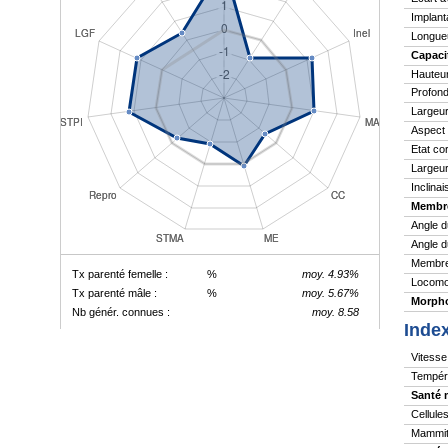
Implant
Longue
Capaci
Hauteu
Profond
Largeur
Aspect
Etat co
Largeur
Inclina
Membr
Angle d
Angle d
Membres
Tx parenté femelle :
%
moy. 4.93%
Locomo
Tx parenté mâle :
%
moy. 5.67%
Morpho
Nb génér. connues :
moy. 8.58
Inde
Vitesse 
Tempér
Santé 
Cellule
Mammite