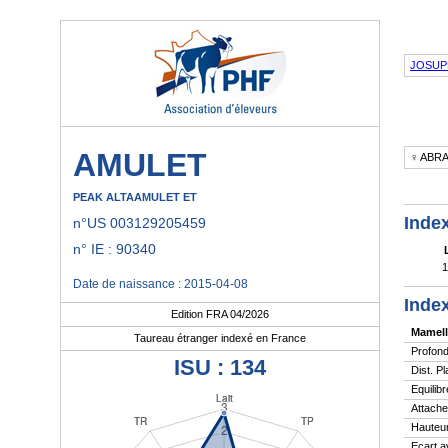
JOSUP
AMULET
♀ ABR
PEAK ALTAAMULET ET
Index
n°US 003129205459
n° IE : 90340
1
Date de naissance : 2015-04-08
Index
Edition FRA 04/2026
Mamell
Taureau étranger indexé en France
Profond
ISU : 134
Dist. P
Equilibr
Attache
Hauteur
Ecart a