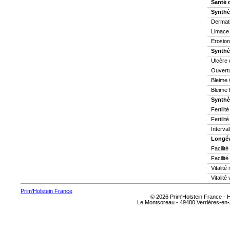
Santé 
Synthè
Dermati
Limace
Erosion
Synthè
Ulcère 
Ouvertu
Bleime 
Bleime 
Synthès
Fertilit
Fertilit
Interva
Longév
Facilit
Facilité
Vitalit
Vitalité
Prim'Holstein France
© 2026 Prim'Holstein France -
Le Montsoreau - 49480 Verrières-en-A