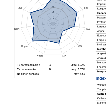
Implant
Longue
Capaci
Hauteu
Profond
Largeur
Aspect
Etat co
Largeur
Inclina
Membr
Angle d
Angle d
Membres
Tx parenté femelle :
%
moy. 4.93%
Locomo
Tx parenté mâle :
%
moy. 5.67%
Morpho
Nb génér. connues :
moy. 8.58
Inde
Vitesse 
Tempér
Santé 
Cellule
Mammite