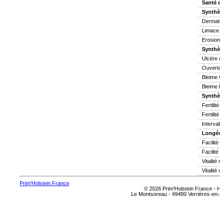
Santé 
Synthè
Dermati
Limace
Erosion
Synthè
Ulcère 
Ouvertu
Bleime 
Bleime 
Synthès
Fertilit
Fertilit
Interva
Longév
Facilit
Facilité
Vitalit
Vitalité
Prim'Holstein France
© 2026 Prim'Holstein France -
Le Montsoreau - 49480 Verrières-en-A