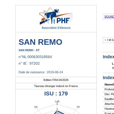
SOUN
SAN REMO
♀ I M
SAN REMO - ET
Index
n°NL 000630318564
n° IE : 97202
L
8
Date de naissance : 2019-06-24
Index
Edition FRA 04/2026
Mamell
Taureau étranger indexé en France
Profond
ISU : 179
Dist. P
Equilibr
Attache
Hauteur
Ecart a