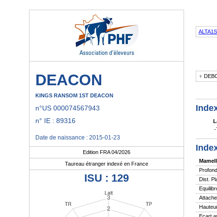
ALTA1
DEACON
♀ DEB
KINGS RANSOM 1ST DEACON
Index
n°US 000074567943
n° IE : 89316
L
-
Date de naissance : 2015-01-23
Index
Edition FRA 04/2026
Mamell
Taureau étranger indexé en France
Profond
ISU : 129
Dist. P
Equilibr
Attache
Hauteur
Ecart a