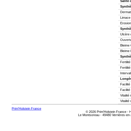
Santé 
Synthè
Dermati
Limace
Erosion
Synthè
Ulcère 
Ouvertu
Bleime 
Bleime 
Synthès
Fertilit
Fertilit
Interva
Longév
Facilit
Facilité
Vitalit
Vitalité
Prim'Holstein France
© 2026 Prim'Holstein France -
Le Montsoreau - 49480 Verrières-en-A