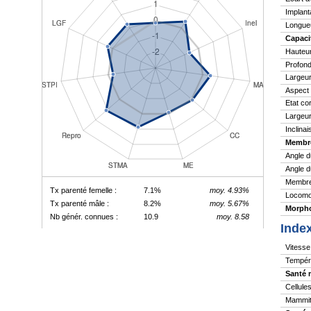
Implant
Longue
Capaci
Hauteu
Profond
Largeur
Aspect
Etat co
Largeur
Inclina
Membr
Angle d
Angle d
Membres
Tx parenté femelle :
7.1%
moy. 4.93%
Locomo
Tx parenté mâle :
8.2%
moy. 5.67%
Morpho
Nb génér. connues :
10.9
moy. 8.58
Inde
Vitesse 
Tempér
Santé 
Cellule
Mammite