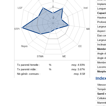
Implant
Longue
Capaci
Hauteu
Profond
Largeur
Aspect
Etat co
Largeur
Inclina
Membr
Angle d
Angle d
Membres
Tx parenté femelle :
%
moy. 4.93%
Locomo
Tx parenté mâle :
%
moy. 5.67%
Morpho
Nb génér. connues :
moy. 8.58
Inde
Vitesse 
Tempér
Santé 
Cellule
Mammite