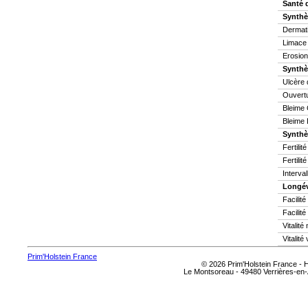
Santé 
Synthè
Dermati
Limace
Erosion
Synthè
Ulcère 
Ouvertu
Bleime 
Bleime 
Synthès
Fertilit
Fertilit
Interva
Longév
Facilit
Facilité
Vitalit
Vitalité
Prim'Holstein France
© 2026 Prim'Holstein France -
Le Montsoreau - 49480 Verrières-en-A