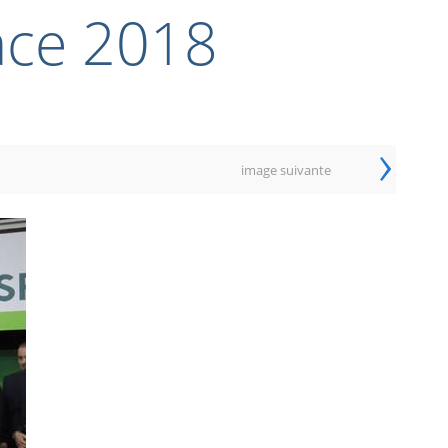
ace 2018
›
image suivante