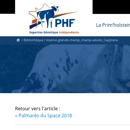
La Prim’holstei
/ Bibliothèque
/ reserve-grande-champ_champ-adulte_CapjIrana
Retour vers l'article :
«
Palmarès du Space 2018