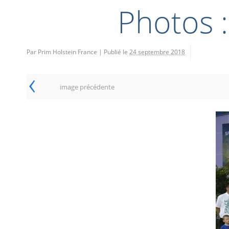
Photos 
Par Prim Holstein France
|
Publié le
24 septembre 2018
‹
image précédente