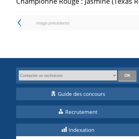
Championne Rouge : Jasmine (Texas R
‹
image précédente
Guide des concours
Recrutement
Indexation