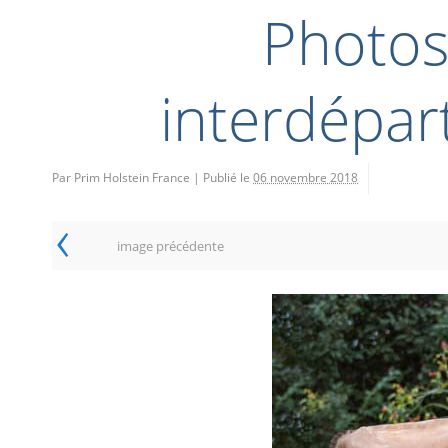
Photos
interdépar
Par Prim Holstein France
|
Publié le
06 novembre 2018
‹
image précédente