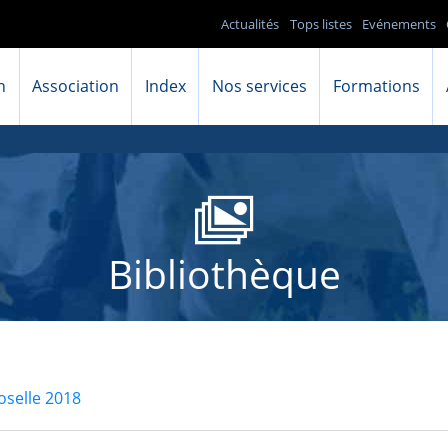
Actualités
Tops listes
Evénements
n
Association
Index
Nos services
Formations
Bibliothèque
oselle 2018