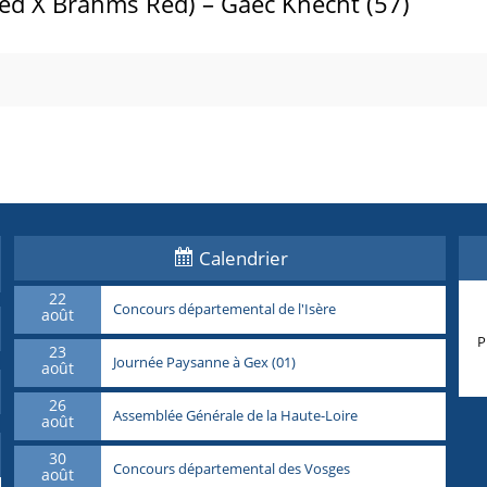
ed X Brahms Red) – Gaec Knecht (57)
Calendrier
22
Concours départemental de l'Isère
août
P
23
Journée Paysanne à Gex (01)
août
26
Assemblée Générale de la Haute-Loire
août
30
Concours départemental des Vosges
août