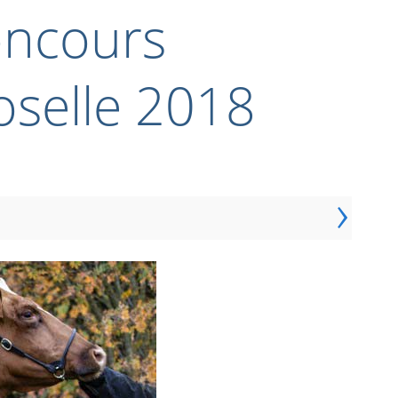
oncours
oselle 2018
›