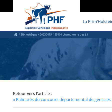
La Prim’Holstei
/ Bibliothèque
/ 20230415_155901 championne des L1
Retour vers l'article :
«
Palmarès du concours départemental de génisses 