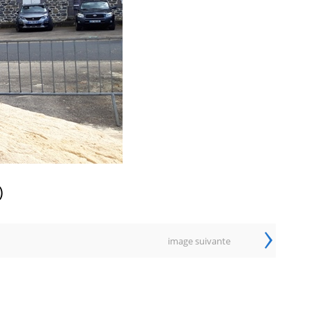
)
›
image suivante