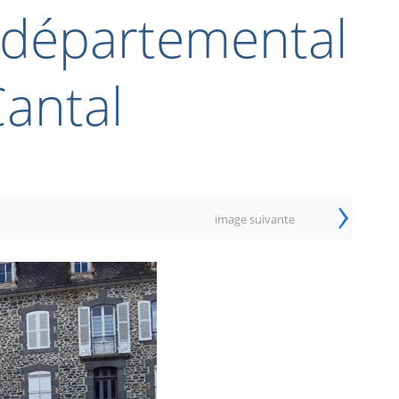
 départemental
antal
›
image suivante