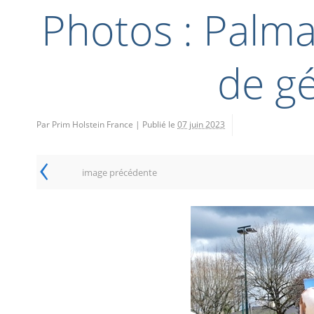
Photos : Palm
de g
Par Prim Holstein France
|
Publié le
07 juin 2023
‹
image précédente