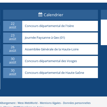
Calendrier
22
Concours départemental de l'Isère
août
23
Journée Paysanne à Gex (01)
août
26
Assemblée Générale de la Haute-Loire
août
30
Concours départemental des Vosges
août
30
Concours départemental de Haute-Saône
août
- Hébergement : West-WebWorld -
Mentions légales
-
Données personnelles