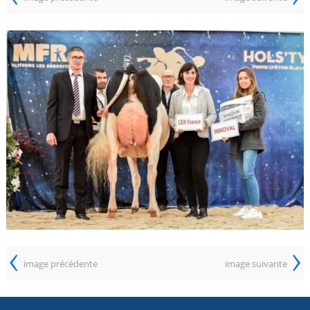
‹
›
image précédente
image suivante