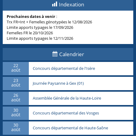
Indexation
Prochaines dates à venir
:
Trx FR+Int + Femelles génotypées le 12/08/2026
Limite apports typages le 17/09/2026
Femelles FR le 20/10/2026
Limite apports typages le 12/11/2026
Calendrier
22
Concours départemental de l'Isère
août
23
Journée Paysanne à Gex (01)
août
26
Assemblée Générale de la Haute-Loire
août
30
Concours départemental des Vosges
août
30
Concours départemental de Haute-Saône
août