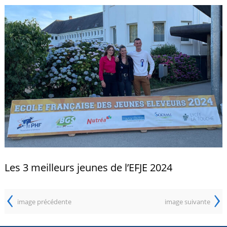
Les 3 meilleurs jeunes de l’EFJE 2024
‹
›
image précédente
image suivante