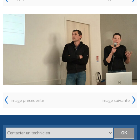
‹
›
image précédente
image suivante