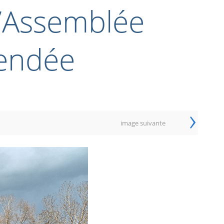
l’Assemblée
Vendée
›
image suivante