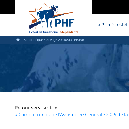
La Prim’holstei
/ Bibliothèque
/ elevage-20250313_145106
Retour vers l'article :
«
Compte-rendu de l’Assemblée Générale 2025 de la