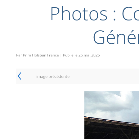
Photos : C
Génér
Par Prim Holstein France
|
Publié le
26 mai 2025
‹
image précédente