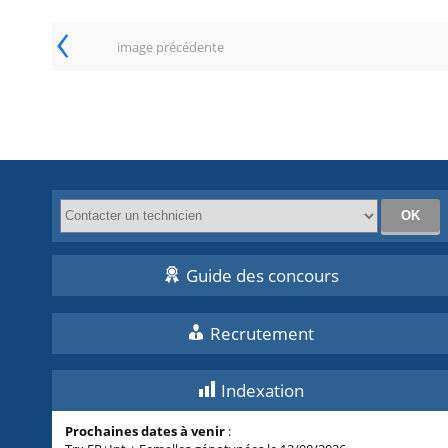
‹
image précédente
Guide des concours
Recrutement
Indexation
Prochaines dates à venir
: