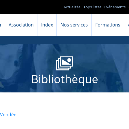
Actualités
Tops listes
Evénements
n
Association
Index
Nos services
Formations
Bibliothèque
 Vendée