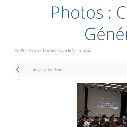
Photos : 
Génér
Par Prim Holstein France
|
Publié le
15 mai 2025
‹
image précédente