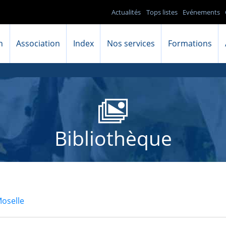
Actualités
Tops listes
Evénements
n
Association
Index
Nos services
Formations
Bibliothèque
oselle