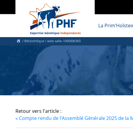
La Prim’Holstei
/ Bibliothèque
/ web-salle-1000006365
Retour vers l'article :
«
Compte rendu de l’Assemblé Générale 2025 de la M