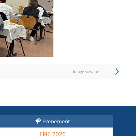
›
image suivante
Evenement
EFJE 2026