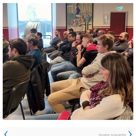
‹
›
image suivante