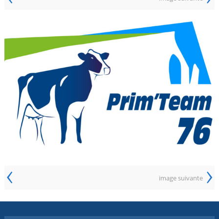
‹
›
image suivante