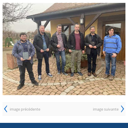
‹
›
image précédente
image suivante