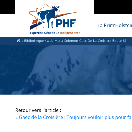
La Prim’Holstei
/ Bibliothèque
/ web-Maria-Solomon-Gaec-De-La-Croisiere-Bouce-61
Retour vers l'article :
«
Gaec de la Croisière : Toujours vouloir plus pour fa