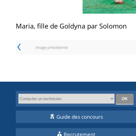
Maria, fille de Goldyna par Solomon
‹
image précédente
Guide des concours
Recrutement