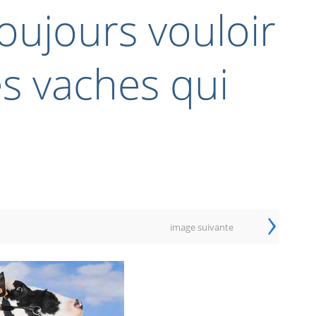
Toujours vouloir
es vaches qui
›
image suivante