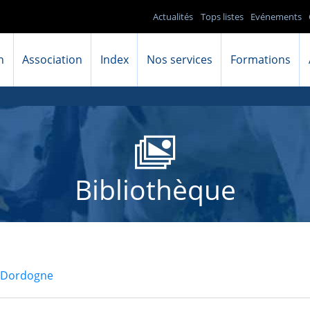
Actualités
Tops listes
Evénements
n
Association
Index
Nos services
Formations
Bibliothèque
a Dordogne