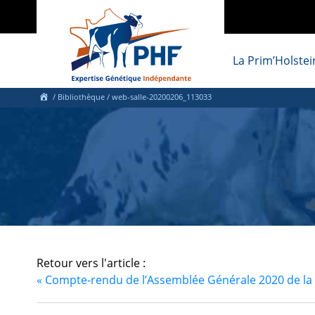
La Prim’Holstei
/ Bibliothèque
/ web-salle-20200206_113033
Retour vers l'article :
«
Compte-rendu de l’Assemblée Générale 2020 de l