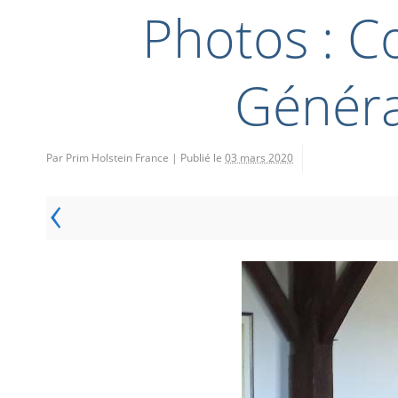
Photos : C
Généra
Par Prim Holstein France
|
Publié le
03 mars 2020
‹