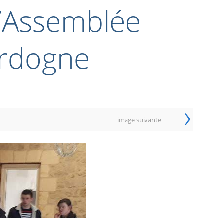
l’Assemblée
ordogne
›
image suivante