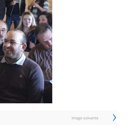
›
image suivante