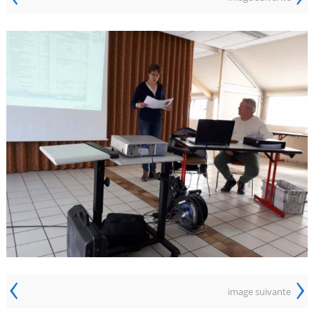
‹
›
image suivante