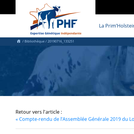
La Prim’Holstei
/ Bibliothèque
/ 20190716_133251
Retour vers l'article :
«
Compte-rendu de l’Assemblée Générale 2019 du Lo