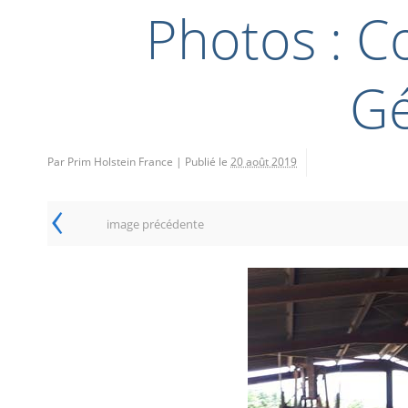
Photos : C
Gé
Par Prim Holstein France
|
Publié le
20 août 2019
‹
image précédente