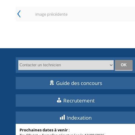
‹
image précédente
Guide des concours
Recrutement
Indexation
Prochaines dates à venir
: