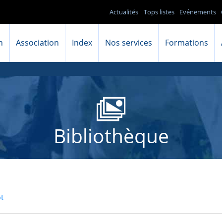
Actualités
Tops listes
Evénements
n
Association
Index
Nos services
Formations
Bibliothèque
t