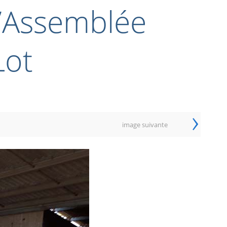
l’Assemblée
Lot
›
image suivante