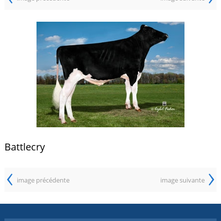
Battlecry
‹
›
image précédente
image suivante