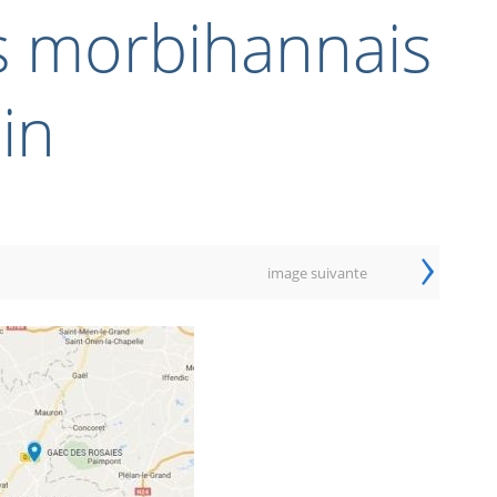
rs morbihannais
uin
›
image suivante