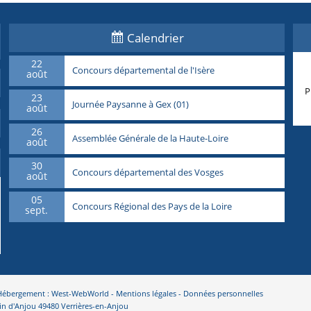
Calendrier
22
Concours départemental de l'Isère
août
P
23
Journée Paysanne à Gex (01)
août
26
Assemblée Générale de la Haute-Loire
août
30
Concours départemental des Vosges
août
05
Concours Régional des Pays de la Loire
sept.
- Hébergement : West-WebWorld -
Mentions légales
-
Données personnelles
in d'Anjou 49480 Verrières-en-Anjou