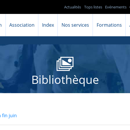
Actualités
Tops listes
Evénements
n
Association
Index
Nos services
Formations
Bibliothèque
fin juin