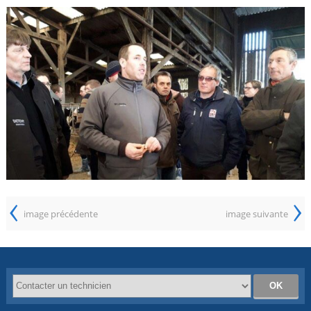
‹
›
image précédente
image suivante