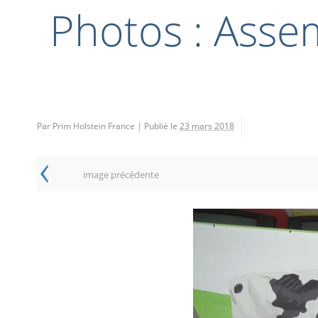
Photos : Asse
Par Prim Holstein France
|
Publié le
23 mars 2018
‹
image précédente