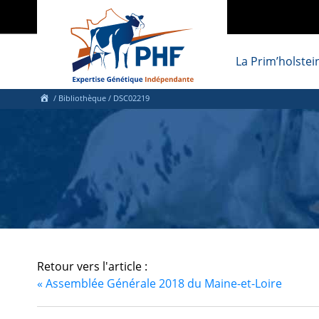
La Prim’holstei
/ Bibliothèque
/ DSC02219
Retour vers l'article :
«
Assemblée Générale 2018 du Maine-et-Loire