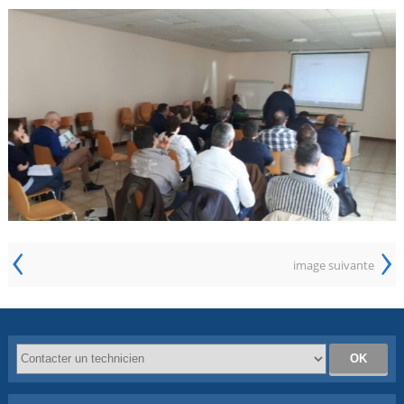
‹
›
image suivante