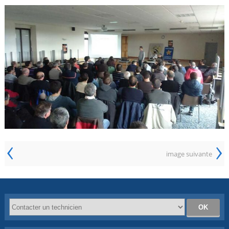
‹
›
image suivante