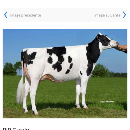
‹
›
image précédente
image suivante
PJP Gacile