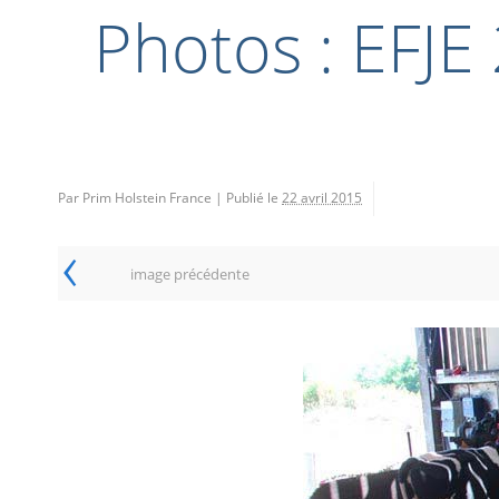
Photos : EFJE
Par Prim Holstein France
|
Publié le
22 avril 2015
‹
image précédente