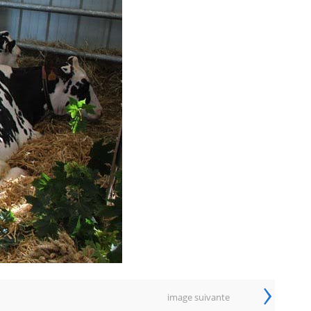
›
image suivante