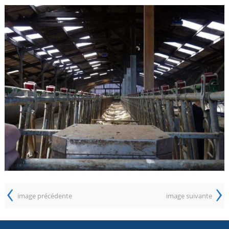
‹
›
image précédente
image suivante