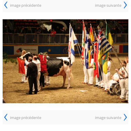
‹
›
image précédente
image suivante
‹
›
image précédente
image suivante